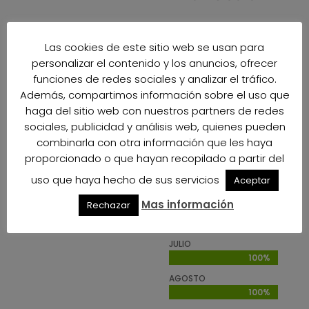
ENERO
Las cookies de este sitio web se usan para
100%
100%
personalizar el contenido y los anuncios, ofrecer
FEBRERO
funciones de redes sociales y analizar el tráfico.
100%
100%
Además, compartimos información sobre el uso que
MARZO
haga del sitio web con nuestros partners de redes
100%
100%
sociales, publicidad y análisis web, quienes pueden
ABRIL
combinarla con otra información que les haya
100%
100%
proporcionado o que hayan recopilado a partir del
MAY0
uso que haya hecho de sus servicios
Aceptar
100%
100%
Mas información
Rechazar
JUNIO
100%
100%
JULIO
100%
100%
AGOSTO
100%
100%