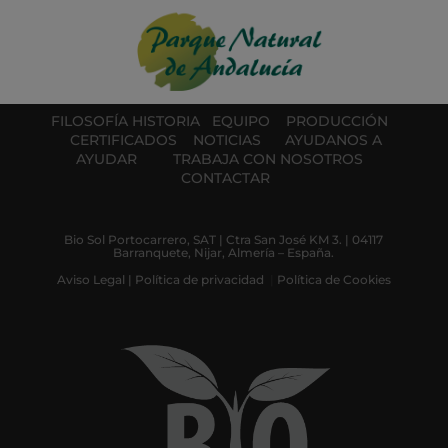
FILOSOFÍA
HISTORIA
EQUIPO
PRODUCCIÓN
CERTIFICADOS
NOTICIAS
AYUDANOS A
AYUDAR
TRABAJA CON NOSOTROS
CONTACTAR
Bio Sol Portocarrero, SAT | Ctra San José KM 3. | 04117
Barranquete, Nijar, Almería – España.
Aviso Legal
|
Política de privacidad
|
Política de Cookies