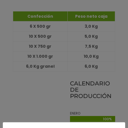
Confección
Peso neto caja
6 X 500 gr
3,0 Kg
10 X 500 gr
5,0 Kg
10 X 750 gr
7,5 Kg
10 X 1.000 gr
10,0 Kg
6,0 Kg granel
6,0 Kg
CALENDARIO
DE
PRODUCCIÓN
ENERO
100%
100%
FEBRERO