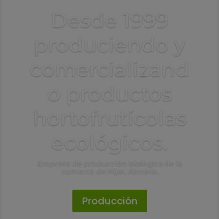
Desde 1999
produciendo y
comercializand
o productos
hortofrutícolas
ecológicos.
Empresa de producción biológica de la
comarca de Nijar, Almería.
Producción