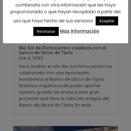
combinarla con otra información que les haya
proporcionado o que hayan recopilado a partir del
uso que haya hecho de sus servicios
Aceptar
Mas información
Rechazar
Bio Sol de Portocarrero colabora con el
banco de libros de Tíjola
Ene 4, 2022
Para acabar el año Bio Sol Portocarrero ha
colaborado con una aportación
económica al Banco de Libros de Tíjola.
Estamos orgullosos de poder aportar
nuestro granito de arena a este gran
proyecto que lleva a cabo los amigos del
Banco de Libros de Tíjola. En esta...