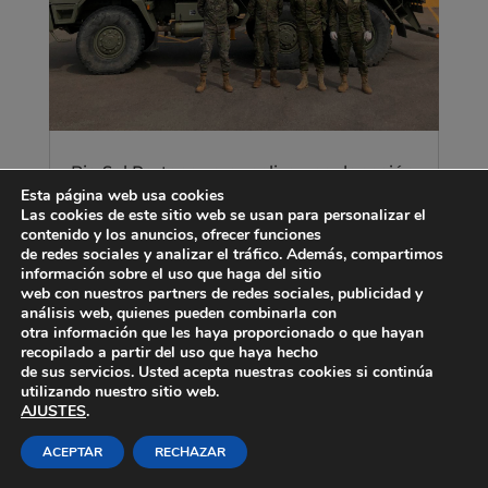
Bio Sol Portocarrero realiza una donación
al Banco de Alimentos
Esta página web usa cookies
May 4, 2020
Las cookies de este sitio web se usan para personalizar el
contenido y los anuncios, ofrecer funciones
Desde Bio Sol Portocarrero queremos
de redes sociales y analizar el tráfico. Además, compartimos
reiterar nuestro compromiso social en
información sobre el uso que haga del sitio
esta situación de excepción que estamos
web con nuestros partners de redes sociales, publicidad y
viviendo con una donación de productos
análisis web, quienes pueden combinarla con
otra información que les haya proporcionado o que hayan
al Banco de Alimentos de Almería. Gracias
recopilado a partir del uso que haya hecho
a la colaboración logística de La Legión
de sus servicios. Usted acepta nuestras cookies si continúa
que el pasado viernes recogieron...
utilizando nuestro sitio web.
AJUSTES
.
ACEPTAR
RECHAZAR