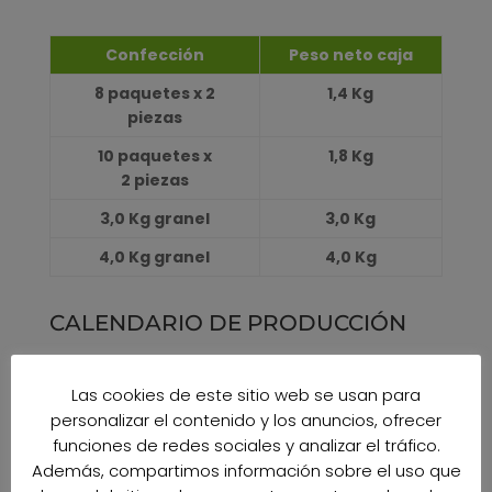
Confección
Peso neto caja
8 paquetes x 2
1,4 Kg
piezas
10 paquetes x
1,8 Kg
2 piezas
3,0 Kg granel
3,0 Kg
4,0 Kg granel
4,0 Kg
CALENDARIO DE PRODUCCIÓN
ENERO
Las cookies de este sitio web se usan para
100%
100%
personalizar el contenido y los anuncios, ofrecer
funciones de redes sociales y analizar el tráfico.
FEBRERO
100%
100%
Además, compartimos información sobre el uso que