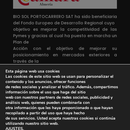
BIO SOL PORTOCARRERO SAT ha sido beneficiaria
del Fondo Europeo de Desarrollo Regional cuyo
objetivo es mejorar la competitividad de las
Pymes y gracias al cual ha puesto en marcha un
Plan de
Acción con el objetivo de mejorar su
posicionamiento en mercados exteriores a
través de la
implantación de soluciones innovadoras
Esta página web usa cookies
durante el año 2019. Para ello ha contado con el
Las cookies de este sitio web se usan para personalizar el
apoyo del
contenido y los anuncios, ofrecer funciones
Programa InnoXport de la Cámara de Comercio
de redes sociales y analizar el tráfico. Además, compartimos
información sobre el uso que haga del sitio
de Almería.
web con nuestros partners de redes sociales, publicidad y
análisis web, quienes pueden combinarla con
Una manera de hacer Europa
otra información que les haya proporcionado o que hayan
recopilado a partir del uso que haya hecho
Proyecto financiado por el
Fondo Europeo de
de sus servicios. Usted acepta nuestras cookies si continúa
Desarrollo Regional
utilizando nuestro sitio web.
AJUSTES
.