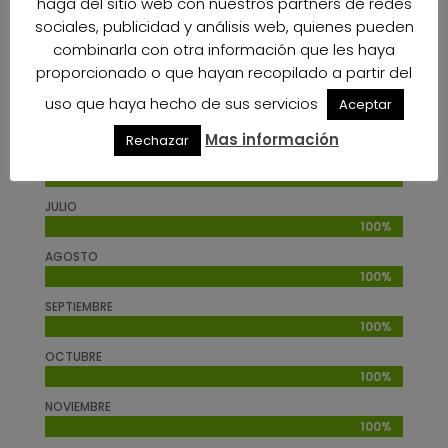
haga del sitio web con nuestros partners de redes
MARZO
sociales, publicidad y análisis web, quienes pueden
100%
100%
combinarla con otra información que les haya
ABRIL
proporcionado o que hayan recopilado a partir del
100%
100%
uso que haya hecho de sus servicios
Aceptar
MAY0
100%
100%
Mas información
Rechazar
JUNIO
100%
100%
JULIO
100%
100%
AGOSTO
100%
100%
SEPTIEMBRE
100%
100%
OCTUBRE
100%
100%
NOVIEMBRE
100%
100%