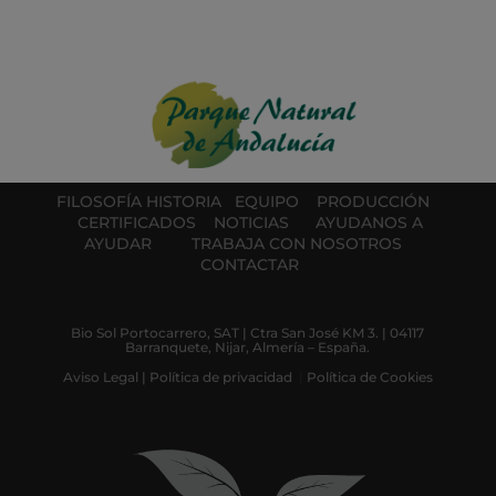
FILOSOFÍA
HISTORIA
EQUIPO
PRODUCCIÓN
CERTIFICADOS
NOTICIAS
AYUDANOS A
AYUDAR
TRABAJA CON NOSOTROS
CONTACTAR
Bio Sol Portocarrero, SAT | Ctra San José KM 3. | 04117
Barranquete, Nijar, Almería – España.
Aviso Legal
|
Política de privacidad
|
Política de Cookies