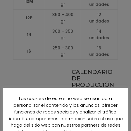
12M
gr
unidades
350 – 400
12
12P
gr
unidades
300 – 350
14
14
gr
unidades
250 – 300
16
16
gr
unidades
CALENDARIO
DE
PRODUCCIÓN
Las cookies de este sitio web se usan para
ENERO
personalizar el contenido y los anuncios, ofrecer
100%
100%
funciones de redes sociales y analizar el tráfico.
FEBRERO
Además, compartimos información sobre el uso que
100%
100%
haga del sitio web con nuestros partners de redes