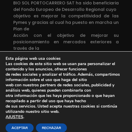
BIO SOL PORTOCARRERO SAT ha sido beneficiaria
del Fondo Europeo de Desarrollo Regional cuyo
objetivo es mejorar la competitividad de las
Pymes y gracias al cual ha puesto en marcha un
Plan de
Acción con el objetivo de mejorar su
posicionamiento en mercados exteriores a
través de la
implantación de soluciones innovadoras
Esta página web usa cookies
durante el año 2019. Para ello ha contado con el
Las cookies de este sitio web se usan para personalizar el
apoyo del
contenido y los anuncios, ofrecer funciones
Programa InnoXport de la Cámara de Comercio
de redes sociales y analizar el tráfico. Además, compartimos
información sobre el uso que haga del sitio
de Almería.
web con nuestros partners de redes sociales, publicidad y
análisis web, quienes pueden combinarla con
Una manera de hacer Europa
otra información que les haya proporcionado o que hayan
recopilado a partir del uso que haya hecho
Proyecto financiado por el
Fondo Europeo de
de sus servicios. Usted acepta nuestras cookies si continúa
Desarrollo Regional
utilizando nuestro sitio web.
AJUSTES
.
ACEPTAR
RECHAZAR