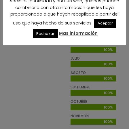
sociales, publicidad y análisis web, quienes pueden
MARZO
100%
100%
combinarla con otra información que les haya
proporcionado o que hayan recopilado a partir del
ABRIL
100%
100%
uso que haya hecho de sus servicios
Aceptar
MAY0
Mas información
Rechazar
100%
100%
JUNIO
100%
100%
JULIO
100%
100%
AGOSTO
100%
100%
SEPTIEMBRE
100%
100%
OCTUBRE
100%
100%
NOVIEMBRE
100%
100%