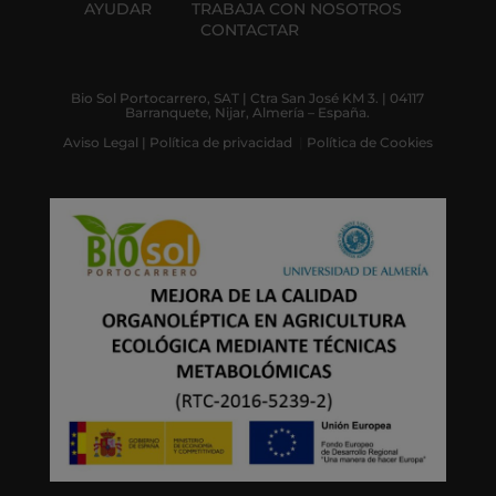
AYUDAR
TRABAJA CON NOSOTROS
CONTACTAR
Bio Sol Portocarrero, SAT | Ctra San José KM 3. | 04117
Barranquete, Nijar, Almería – España.
Aviso Legal
|
Política de privacidad
|
Política de Cookies