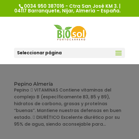
0034 950 387016 - Ctra San José KM 3. |
04117 Barranquete, Nijar, Almería – España.
Seleccionar página
Pepino Almería
Pepino  VITAMINAS Contiene vitaminas del
complejo B (específicamente B3, B5 y B9),
hidratos de carbono, grasas y proteínas
“buenas”. Mantiene nuestras defensas en buen
estado.  DIURÉTICO Excelente diurético por su
95% de agua, siendo aconsejable para...