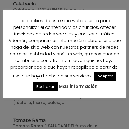
Calabacín
Calabacín  VITAMINAS Según las
investigaciones 100g de calabacín contienen
Las cookies de este sitio web se usan para
7mg, de vitamina C; esta misma cantidad
personalizar el contenido y los anuncios, ofrecer
ofrece 0,35g, de vitamina B3 y de provitamina A.
funciones de redes sociales y analizar el tráfico.
 COMO PREPARARLO Para obtener todos los
Además, compartimos información sobre el uso que
beneficios del calabacín recomendamos
haga del sitio web con nuestros partners de redes
cocerlo al...
sociales, publicidad y análisis web, quienes pueden
combinarla con otra información que les haya
Tomate Pera
proporcionado o que hayan recopilado a partir del
Tomate Pera  SALUDABLE El fruto de la
uso que haya hecho de sus servicios
Aceptar
tomatera es un alimento muy saludable. Entre
las propiedades beneficiosas del tomate, está
Mas información
Rechazar
el ayudar a controlar la presión arterial. 
VITAMINAS Rico en vitaminas C y A, y minerales
(fósforo, hierro, calcio,...
Tomate Rama
Tomate Rama  SALUDABLE El fruto de la