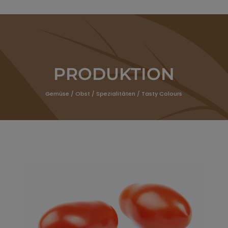
PRODUKTION
Gemüse
/
Obst
/
Spezialitäten
/
Tasty Colours