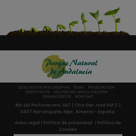
GESCHICHTE
PHILOSOPHIE
TEAM
PRODUKTION
ZERTIFIKATE
HELFEN SIE UNS ZU HELFEN!
JOBANGEBOTE
KONTAKT
Bio Sol Portocarrero, SAT | Ctra San José KM 3. |
04117 Barranquete, Nijar, Almería – España.
Aviso Legal
|
Política de privacidad
|
Política de
Cookies