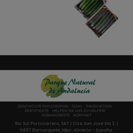
GESCHICHTE
PHILOSOPHIE
TEAM
PRODUKTION
ZERTIFIKATE
HELFEN SIE UNS ZU HELFEN!
JOBANGEBOTE
KONTAKT
Bio Sol Portocarrero, SAT | Ctra San José KM 3. |
04117 Barranquete, Nijar, Almería – España.