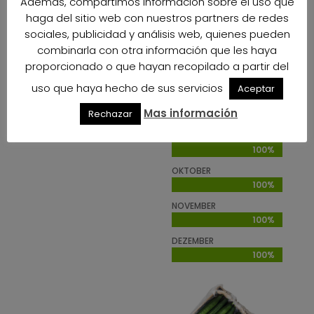
Además, compartimos información sobre el uso que
100%
100%
haga del sitio web con nuestros partners de redes
JUNI
sociales, publicidad y análisis web, quienes pueden
100%
100%
combinarla con otra información que les haya
proporcionado o que hayan recopilado a partir del
JULI
100%
100%
uso que haya hecho de sus servicios
Aceptar
AUGUST
Mas información
Rechazar
100%
100%
SEPTEMBER
100%
100%
OKTOBER
100%
100%
NOVEMBER
100%
100%
DEZEMBER
100%
100%