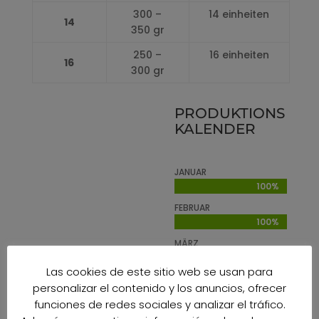
300 –
14 einheiten
14
350 gr
250 –
16 einheiten
16
300 gr
PRODUKTIONS
KALENDER
JANUAR
100%
100%
FEBRUAR
100%
100%
MÄRZ
100%
100%
Las cookies de este sitio web se usan para
APRIL
personalizar el contenido y los anuncios, ofrecer
100%
100%
funciones de redes sociales y analizar el tráfico.
MAI