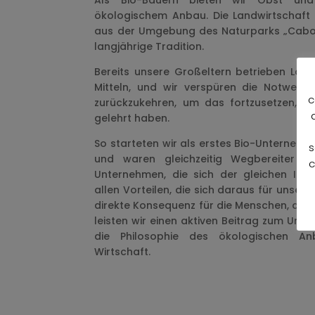
Als Bio-Bauern bieten wir Obst u
ökologischem Anbau. Die Landwirtschaft h
aus der Umgebung des Naturparks „Cabo 
langjährige Tradition.
Bereits unsere Großeltern betrieben Land
Mitteln, und wir verspüren die Notwendi
c
zurückzukehren, um das fortzusetzen, w
gelehrt haben.
So starteten wir als erstes Bio-Unternehm
s
und waren gleichzeitig Wegbereiter f
c
Unternehmen, die sich der gleichen Ide
allen Vorteilen, die sich daraus für unse
direkte Konsequenz für die Menschen, die in
leisten wir einen aktiven Beitrag zum Umw
die Philosophie des ökologischen An
Wirtschaft.