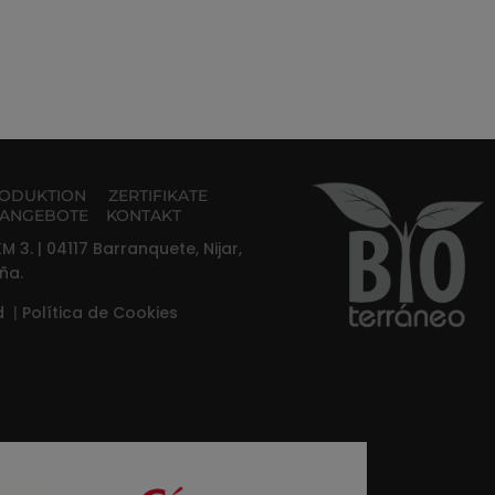
ODUKTION
ZERTIFIKATE
ANGEBOTE
KONTAKT
M 3. | 04117 Barranquete, Nijar,
ña.
ad
|
Política de Cookies