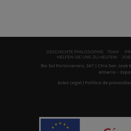
GESCHICHTE
PHILOSOPHIE
TEAM
PR
HELFEN SIE UNS ZU HELFEN!
JOB
Bio Sol Portocarrero, SAT | Ctra San José K
Almería – Espa
Aviso Legal
|
Política de privacid