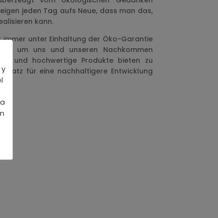
 überzeugt vom ökologischen Gedanken
zeigen jeden Tag aufs Neue, dass man das,
alisieren kann.
r immer unter Einhaltung der Öko-Garantie
folgen, um uns und unseren Nachkommen
de und hochwertige Produkte bieten zu
 y
insatz für eine nachhaltigere Entwicklung
l
la
an