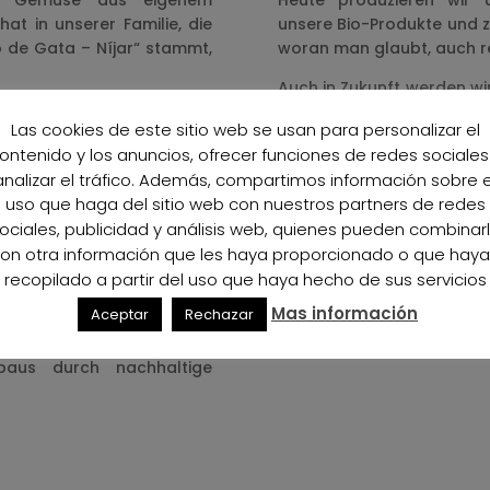
nd Gemüse aus eigenem
Heute produzieren wir
at in unserer Familie, die
unsere Bio-Produkte und 
de Gata – Níjar“ stammt,
woran man glaubt, auch re
Auch in Zukunft werden wi
wirtschaft mit natürlichen
weiter diese Linie ver
Las cookies de este sitio web se usan para personalizar el
gkeit, zu unseren Wurzeln
gesunde, wohlschmecken
ontenido y los anuncios, ofrecer funciones de redes sociales
as unsere Großeltern uns
können – durch unseren E
analizar el tráfico. Además, compartimos información sobre e
auf unserem Planeten.
uso que haga del sitio web con nuestros partners de redes
en in der Gegend von Níjar
ociales, publicidad y análisis web, quienes pueden combinar
ür andere Landwirte und
on otra información que les haya proporcionado o que hay
e verschrieben haben, mit
recopilado a partir del uso que haya hecho de sus servicios
re Umwelt ergeben sowie als
Mas información
Aceptar
Rechazar
 ihr leben. Auf diese Weise
eltschutz und unterstützen
baus durch nachhaltige