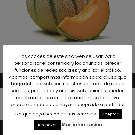
Las cookies de este sitio web se usan para
personalizar el contenido y los anuncios, ofrecer
funciones de redes sociales y analizar el tráfico.
Además, compartimos información sobre el uso que
haga del sitio web con nuestros partners de redes
sociales, publicidad y análisis web, quienes pueden
combinarla con otra información que les haya
proporcionado o que hayan recopilado a partir del
uso que haya hecho de sus servicios
Aceptar
Mas información
Rechazar
GESCHICHTE
PHILOSOPHIE
TEAM
PRODUKTION
ZERTIFIKATE
HELFEN SIE UNS ZU HELFEN!
JOBANGEBOTE
KONTAKT