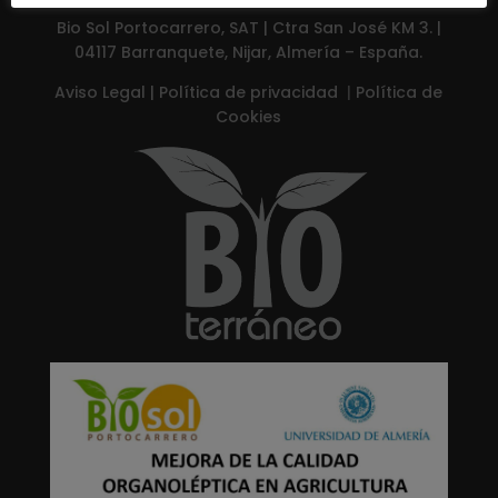
Bio Sol Portocarrero, SAT | Ctra San José KM 3. |
04117 Barranquete, Nijar, Almería – España.
Aviso Legal
|
Política de privacidad
|
Política de
Cookies