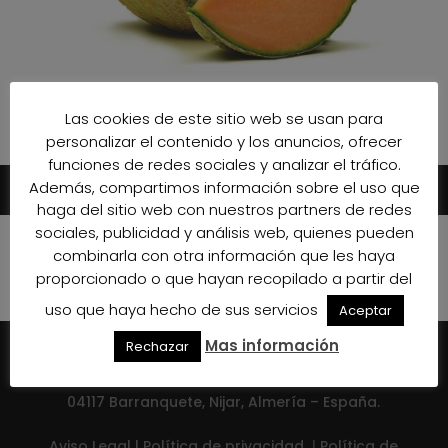
Las cookies de este sitio web se usan para
personalizar el contenido y los anuncios, ofrecer
funciones de redes sociales y analizar el tráfico.
Además, compartimos información sobre el uso que
haga del sitio web con nuestros partners de redes
sociales, publicidad y análisis web, quienes pueden
combinarla con otra información que les haya
proporcionado o que hayan recopilado a partir del
uso que haya hecho de sus servicios
Aceptar
HISTORY
PHILOSOPHY
TEAM
PRODUCTION
Mas información
Rechazar
CERTIFICATES
NEWS
WORK WITH US
CONTACT
Bio Sol Portocarrero, SAT | Ctra San José KM 3. |
04117 Barranquete, Nijar, Almería – España.
Aviso Legal
|
Política de privacidad
|
Política de