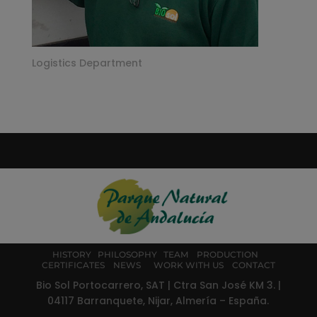
Logistics Department
HISTORY
PHILOSOPHY
TEAM
PRODUCTION
CERTIFICATES
NEWS
WORK WITH US
CONTACT
Bio Sol Portocarrero, SAT | Ctra San José KM 3. |
04117 Barranquete, Nijar, Almería – España.