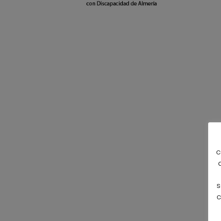
c
s
c