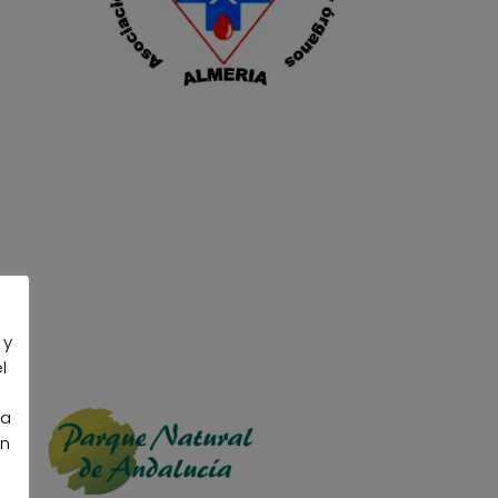
 y
l
la
an