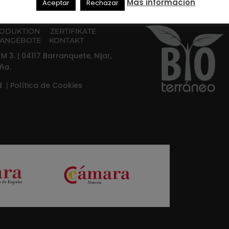
Mas información
Aceptar
Rechazar
ODUKTION
ZERTIFIKATE
ANGEBOTE
KONTAKT
M 3. | 04117 Barranquete, Nijar,
ña.
ad
|
Política de Cookies