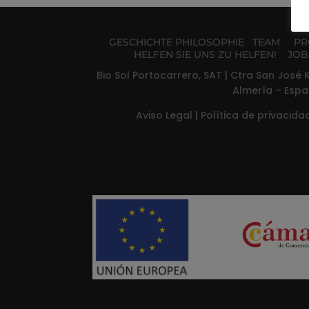
GESCHICHTE
PHILOSOPHIE
TEAM
PR
HELFEN SIE UNS ZU HELFEN!
JOB
Bio Sol Portocarrero, SAT | Ctra San José K
Almería – Espa
Aviso Legal
|
Política de privacid