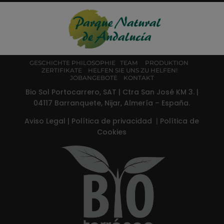
GESCHICHTE
PHILOSOPHIE
TEAM
PRODUKTION
ZERTIFIKATE
HELFEN SIE UNS ZU HELFEN!
JOBANGEBOTE
KONTAKT
Bio Sol Portocarrero, SAT | Ctra San José KM 3. |
04117 Barranquete, Nijar, Almería – España.
Aviso Legal
|
Política de privacidad
|
Política de
Cookies