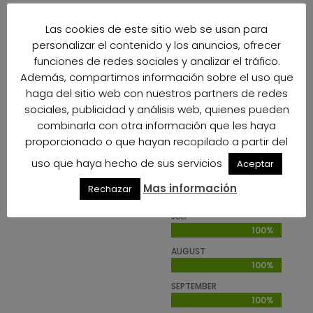
JANUAR
100%
100%
Las cookies de este sitio web se usan para
FEBRUAR
personalizar el contenido y los anuncios, ofrecer
100%
100%
funciones de redes sociales y analizar el tráfico.
Además, compartimos información sobre el uso que
MÄRZ
100%
100%
haga del sitio web con nuestros partners de redes
sociales, publicidad y análisis web, quienes pueden
APRIL
combinarla con otra información que les haya
100%
100%
proporcionado o que hayan recopilado a partir del
MAI
100%
100%
uso que haya hecho de sus servicios
Aceptar
JUNI
Mas información
Rechazar
100%
100%
JULI
100%
100%
AUGUST
100%
100%
SEPTEMBER
100%
100%