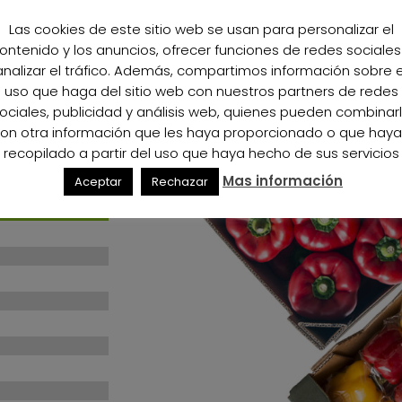
Las cookies de este sitio web se usan para personalizar el
100%
100%
ontenido y los anuncios, ofrecer funciones de redes sociales
analizar el tráfico. Además, compartimos información sobre e
100%
100%
uso que haga del sitio web con nuestros partners de redes
ociales, publicidad y análisis web, quienes pueden combinar
100%
100%
on otra información que les haya proporcionado o que hay
recopilado a partir del uso que haya hecho de sus servicios
100%
100%
Mas información
Aceptar
Rechazar
100%
100%