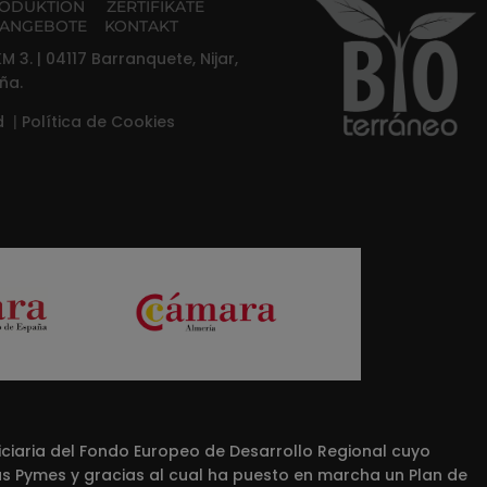
ODUKTION
ZERTIFIKATE
ANGEBOTE
KONTAKT
M 3. | 04117 Barranquete, Nijar,
ña.
ad
|
Política de Cookies
iaria del Fondo Europeo de Desarrollo Regional cuyo
las Pymes y gracias al cual ha puesto en marcha un Plan de