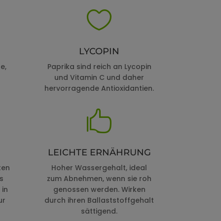

LYCOPIN
e,
Paprika sind reich an Lycopin
und Vitamin C und daher
hervorragende Antioxidantien.

LEICHTE ERNÄHRUNG
ten
Hoher Wassergehalt, ideal
s
zum Abnehmen, wenn sie roh
 in
genossen werden. Wirken
ur
durch ihren Ballaststoffgehalt
sättigend.