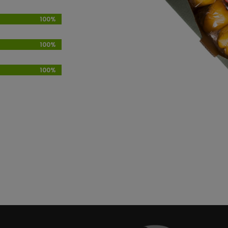
100%
100%
100%
100%
100%
100%