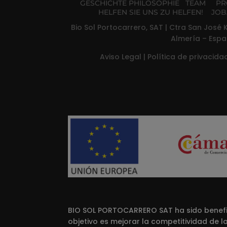
GESCHICHTE
PHILOSOPHIE
TEAM
PR
HELFEN SIE UNS ZU HELFEN!
JOB
Bio Sol Portocarrero, SAT | Ctra San José K
Almería – Espa
Aviso Legal
|
Política de privacid
BIO SOL PORTOCARRERO SAT ha sido benefic
objetivo es mejorar la competitividad de 