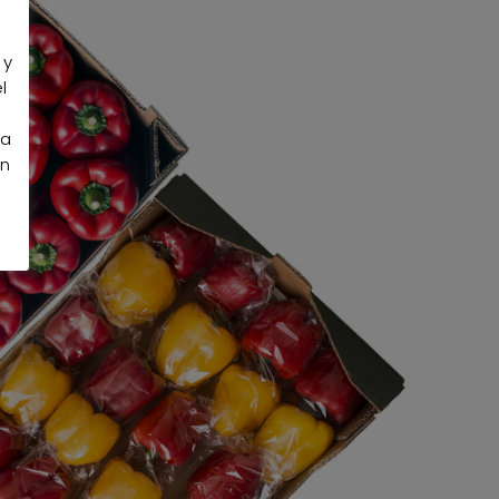
 y
l
la
an