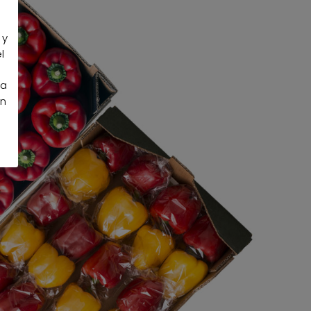
 y
l
la
an