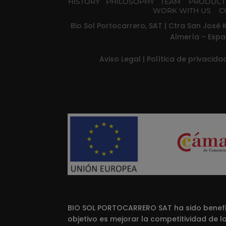
HISTORY
PHILOSOPHY
TEAM
PRODUC
WORK WITH US
C
Bio Sol Portocarrero, SAT | Ctra San José K
Almería – Espa
Aviso Legal
|
Política de privacid
BIO SOL PORTOCARRERO SAT ha sido benefic
objetivo es mejorar la competitividad de 