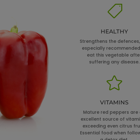

HEALTHY
Strengthens the defences, i
especially recommended
eat this vegetable afte
suffering any disease.

VITAMINS
Mature red peppers are
excellent source of vitami
exceeding even citrus frui
Essential food when follo
a detox diet.