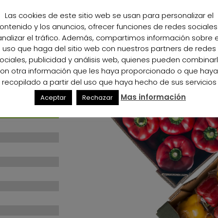
Las cookies de este sitio web se usan para personalizar el
100%
100%
ontenido y los anuncios, ofrecer funciones de redes sociales
analizar el tráfico. Además, compartimos información sobre e
100%
100%
uso que haga del sitio web con nuestros partners de redes
ociales, publicidad y análisis web, quienes pueden combinar
100%
100%
on otra información que les haya proporcionado o que hay
recopilado a partir del uso que haya hecho de sus servicios
100%
100%
Mas información
Aceptar
Rechazar
100%
100%