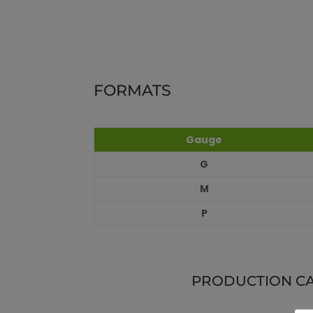
FORMATS
Gauge
G
M
P
PRODUCTION C