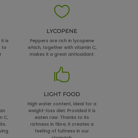

LYCOPENE
t is
Peppers are rich in lycopene
 to
which, together with vitamin C,
r
makes it a great antioxidant.

LIGHT FOOD
High water content, ideal for a
 an
weight-loss diet. Provided it is
n C,
eaten raw. Thanks to its
ts.
richness in fibre, it creates a
wing
feeling of fullness in our
stomach.