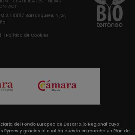
TION
CERTIFICATES
NEWS
ONTACT
M 3. | 04117 Barranquete, Nijar,
ña.
ad
|
Política de Cookies
iaria del Fondo Europeo de Desarrollo Regional cuyo
las Pymes y gracias al cual ha puesto en marcha un Plan de