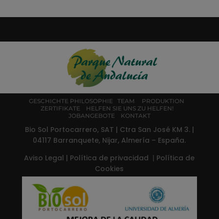
GESCHICHTE
PHILOSOPHIE
TEAM
PRODUKTION
ZERTIFIKATE
HELFEN SIE UNS ZU HELFEN!
JOBANGEBOTE
KONTAKT
Bio Sol Portocarrero, SAT | Ctra San José KM 3. |
04117 Barranquete, Nijar, Almería – España.
Aviso Legal
|
Política de privacidad
|
Política de
Cookies