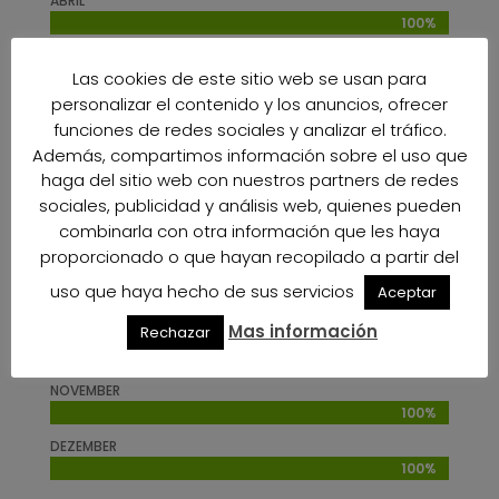
ABRIL
100%
100%
MAI
Las cookies de este sitio web se usan para
100%
100%
personalizar el contenido y los anuncios, ofrecer
JUNI
funciones de redes sociales y analizar el tráfico.
100%
100%
Además, compartimos información sobre el uso que
JULI
haga del sitio web con nuestros partners de redes
100%
100%
sociales, publicidad y análisis web, quienes pueden
AUGUST
combinarla con otra información que les haya
100%
100%
proporcionado o que hayan recopilado a partir del
SEPEMBER
uso que haya hecho de sus servicios
Aceptar
100%
100%
Mas información
Rechazar
OKTOBER
100%
100%
NOVEMBER
100%
100%
DEZEMBER
100%
100%