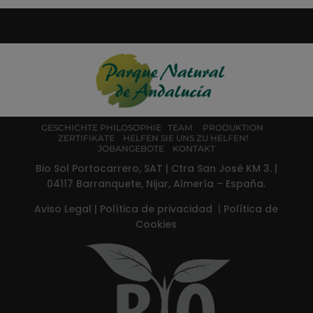
GESCHICHTE
PHILOSOPHIE
TEAM
PRODUKTION
ZERTIFIKATE
HELFEN SIE UNS ZU HELFEN!
JOBANGEBOTE
KONTAKT
Bio Sol Portocarrero, SAT | Ctra San José KM 3. |
04117 Barranquete, Nijar, Almería – España.
Aviso Legal
|
Política de privacidad
|
Política de
Cookies