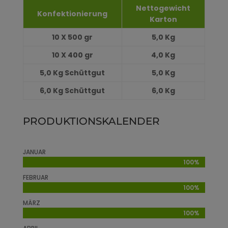
Nettogewicht
Konfektionierung
Karton
10 X 500 gr
5,0 Kg
10 X 400 gr
4,0 Kg
5,0 Kg
Schüttgut
5,0 Kg
6,0 Kg
Schüttgut
6,0 Kg
PRODUKTIONSKALENDER
JANUAR
100%
100%
FEBRUAR
100%
100%
MÄRZ
100%
100%