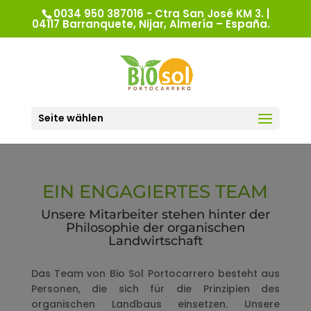
0034 950 387016 - Ctra San José KM 3. |
04117 Barranquete, Nijar, Almería – España.
Seite wählen
EIN ENGAGIERTES TEAM
Unsere Mitarbeiter stehen hinter der
Philosophie der organischen
Landwirtschaft
Das Team von Bio Sol Portocarrero besteht aus
Personen, die sich für die Prinzipien des
organischen Landbaus einsetzen. Unsere