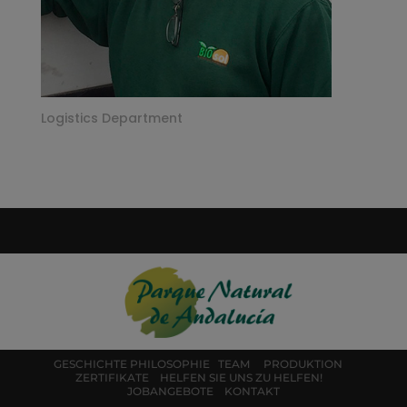
Logistics Department
GESCHICHTE
PHILOSOPHIE
TEAM
PRODUKTION
ZERTIFIKATE
HELFEN SIE UNS ZU HELFEN!
JOBANGEBOTE
KONTAKT