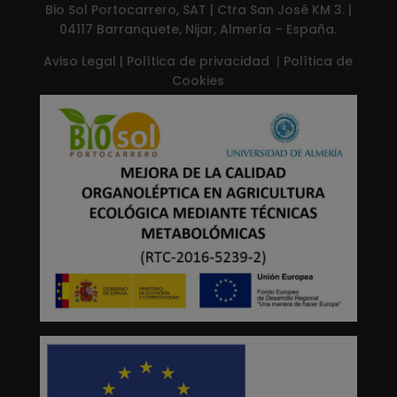
Bio Sol Portocarrero, SAT | Ctra San José KM 3. |
04117 Barranquete, Nijar, Almería – España.
Aviso Legal
|
Política de privacidad
|
Política de
Cookies