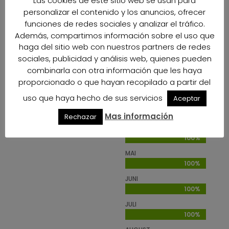
Las cookies de este sitio web se usan para
PRODUKTIONS
personalizar el contenido y los anuncios, ofrecer
KALENDER
funciones de redes sociales y analizar el tráfico.
Además, compartimos información sobre el uso que
haga del sitio web con nuestros partners de redes
JANUAR
sociales, publicidad y análisis web, quienes pueden
100%
100%
combinarla con otra información que les haya
FEBRUAR
proporcionado o que hayan recopilado a partir del
100%
100%
uso que haya hecho de sus servicios
Aceptar
MÄRZ
100%
100%
Mas información
Rechazar
APRIL
100%
100%
MAI
100%
100%
JUNI
100%
100%
JULI
100%
100%