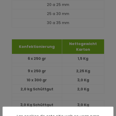
20 a 25 mm
25 a 30 mm
30 a 35 mm
Nettogewicht
Konfektionierung
Karton
6 x 250 gr
1,5 Kg
9 x 250 gr
2,25 Kg
10 x 300 gr
3,0 Kg
2,0 kg
Schüttgut
2,0 Kg
3,0 Kg
Schüttgut
3,0 Kg