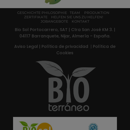
GESCHICHTE
PHILOSOPHIE
TEAM
PRODUKTION
ZERTIFIKATE
HELFEN SIE UNS ZU HELFEN!
JOBANGEBOTE
KONTAKT
Bio Sol Portocarrero, SAT | Ctra San José KM 3. |
04117 Barranquete, Nijar, Almería – España.
Aviso Legal
|
Política de privacidad
|
Política de
Cookies