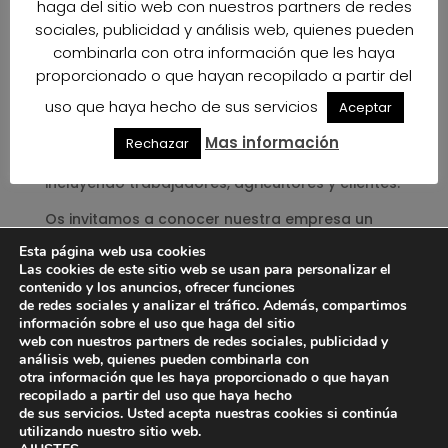
haga del sitio web con nuestros partners de redes
sobre agricultura ecológica de la revista
sociales, publicidad y análisis web, quienes pueden
agrícola Fhalmeria. Bajo el titular
«Bio Sol Portocarrero, transparencia y trato
combinarla con otra información que les haya
cercano como valores fundamentales para
proporcionado o que hayan recopilado a partir del
ofrecer la mejor garantía y calidad ecológicas»,
uso que haya hecho de sus servicios
Aceptar
el reportaje muestra la filosofía de nuestra
empresa incluyendo el testimonio el equipo
Mas información
Rechazar
humano que hace posible nuestra labor,
incluyendo trabajadores, agricultores y clientes.
Os invitamos a conocer nuestra empresa un
poco más a través de este artículo de esta
Esta página web usa cookies
revista especializada de nuestro sector. (Pag
Las cookies de este sitio web se usan para personalizar el
88)
contenido y los anuncios, ofrecer funciones
de redes sociales y analizar el tráfico. Además, compartimos
https://www.fhalmeria.com/abrirdocumento.as
información sobre el uso que haga del sitio
web con nuestros partners de redes sociales, publicidad y
px?seccion=noticia&id=29979
análisis web, quienes pueden combinarla con
otra información que les haya proporcionado o que hayan
recopilado a partir del uso que haya hecho
de sus servicios. Usted acepta nuestras cookies si continúa
utilizando nuestro sitio web.