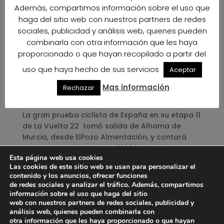
Además, compartimos información sobre el uso que
querido mostrar el apoyo a este evento
haga del sitio web con nuestros partners de redes
deportivo de tanta importancia con el
sociales, publicidad y análisis web, quienes pueden
despliegue de una pancarta gigante en
combinarla con otra información que les haya
nuestras instalaciones, que pudo verse desde la
cámara aérea que retransmite el evento a nivel
proporcionado o que hayan recopilado a partir del
nacional. Una nueva oportunidad para reiterar
uso que haya hecho de sus servicios
Aceptar
nuestro compromiso con el deporte, el estado
de vida saludable y el respeto a nuestro
Mas información
Rechazar
entorno El Parque Natural de Cabo de Gata.
La gran prueba ciclista de España en su etapa 11
de La Vuelta 22 tomó salida de Alhama de
Murcia, desde ElPozo Almentación, y contará
con un recorrido total de 191,2 km, de los que
Esta página web usa cookies
133,7 transcurrirán íntegramente en territorio
Las cookies de este sitio web se usan para personalizar el
almeriense por municipios del Levante como
contenido y los anuncios, ofrecer funciones
Pulpí, Vera, Villaricos (Cuevas del Almanzora),
de redes sociales y analizar el tráfico. Además, compartimos
Mojácar, Carboneras, Níjar (Agua Amarga,
información sobre el uso que haga del sitio
web con nuestros partners de redes sociales, publicidad y
Rodalquilar, Ruescas…), con meta en el entorno
análisis web, quienes pueden combinarla con
de la Iglesia de Salinas en el Cabo de Gata,
otra información que les haya proporcionado o que hayan