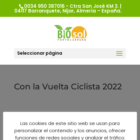
0034 950 387016 - Ctra San José KM 3. |
04117 Barranquete, Nijar, Almería – España.
Seleccionar página
Con la Vuelta Ciclista 2022
El pasado miércoles 31 de Agosto la Vuelta
Las cookies de este sitio web se usan para
Ciclista a España 22 en su etapa nº11 pasó por
personalizar el contenido y los anuncios, ofrecer
delante de las instalaciones de Bio Sol
funciones de redes sociales y analizar el tráfico.
Portocarrero. Desde Bio Sol Portocarrero hemos