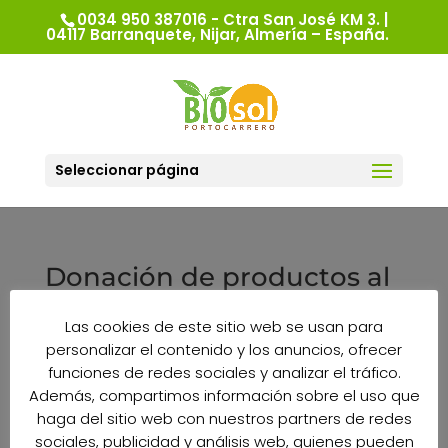
0034 950 387016 - Ctra San José KM 3. |
04117 Barranquete, Nijar, Almería – España.
Seleccionar página
Donación de productos al
Banco de Alimentos de
Las cookies de este sitio web se usan para
Almería
personalizar el contenido y los anuncios, ofrecer
funciones de redes sociales y analizar el tráfico.
Además, compartimos información sobre el uso que
Bio Sol Portocarrero ha realizado una nueva
haga del sitio web con nuestros partners de redes
donación al Banco de Alimentos de Almería,
sociales, publicidad y análisis web, quienes pueden
una donación que consolida nuestra relación