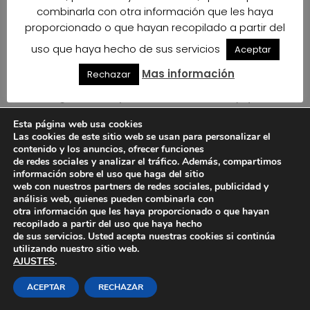
combinarla con otra información que les haya
de colaboración con esta entidad cuya labor
aporta tanta ayuda a los más vulnerables.
proporcionado o que hayan recopilado a partir del
uso que haya hecho de sus servicios
Aceptar
En esta ocasión la donación ha sido de 150 litros
de Zumo de Tomate Cherry Ecológico, 150 litros
Mas información
Rechazar
de Salmorejo Ecológico y 35 litros de Gazpacho
Ecológico, todos productos envasados y que no
necesitan refrigeración para su mantenimiento
Esta página web usa cookies
de nuestra gama de Biotérraneo. Esperamos
Las cookies de este sitio web se usan para personalizar el
sirvan de ayuda.
contenido y los anuncios, ofrecer funciones
de redes sociales y analizar el tráfico. Además, compartimos
información sobre el uso que haga del sitio
web con nuestros partners de redes sociales, publicidad y
análisis web, quienes pueden combinarla con
otra información que les haya proporcionado o que hayan
recopilado a partir del uso que haya hecho
de sus servicios. Usted acepta nuestras cookies si continúa
utilizando nuestro sitio web.
AJUSTES
.
ACEPTAR
RECHAZAR