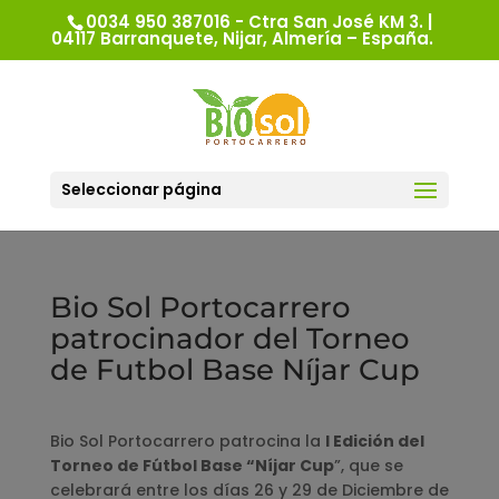
0034 950 387016 - Ctra San José KM 3. |
04117 Barranquete, Nijar, Almería – España.
Seleccionar página
Bio Sol Portocarrero
patrocinador del Torneo
de Futbol Base Níjar Cup
Bio Sol Portocarrero patrocina la
I Edición del
Torneo de Fútbol Base “Níjar Cup
”, que se
celebrará entre los días 26 y 29 de Diciembre de