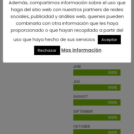
Además, compartimos información sobre el uso que
FEBRUAR
haga del sitio web con nuestros partners de redes
100%
100%
sociales, publicidad y análisis web, quienes pueden
MÄRZ
combinarla con otra información que les haya
100%
100%
proporcionado o que hayan recopilado a partir del
APRIL
uso que haya hecho de sus servicios
Aceptar
100%
100%
Mas información
Rechazar
MAI
100%
100%
JUNI
100%
100%
JULI
100%
100%
AUGUST
100%
100%
SEPTEMBER
100%
100%
OKTOBER
100%
100%