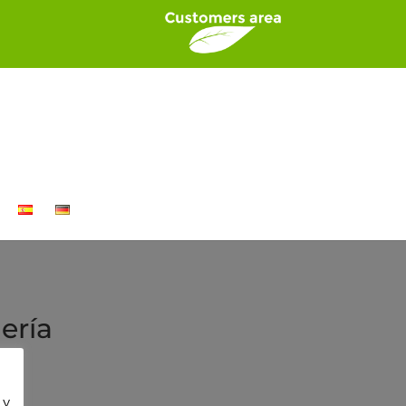
ería
 y