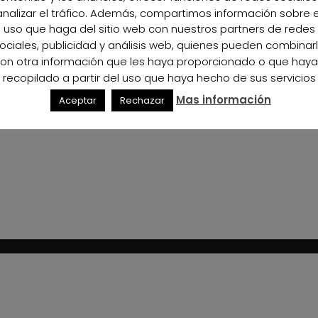
of Bio Sol Portocarrero in April 2019 printed edition of FhAlm
analizar el tráfico. Además, compartimos información sobre e
uso que haga del sitio web con nuestros partners de redes
ociales, publicidad y análisis web, quienes pueden combinar
on otra información que les haya proporcionado o que hay
recopilado a partir del uso que haya hecho de sus servicios
Mas información
Aceptar
Rechazar