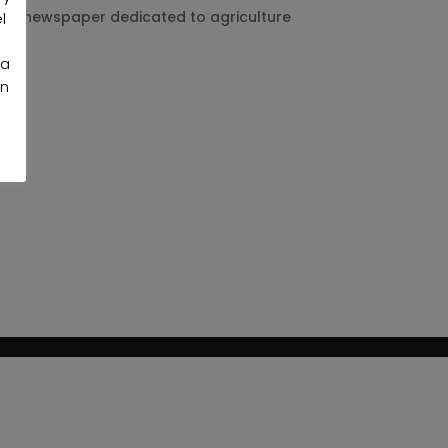
ería, newspaper dedicated to agriculture
l
la
an