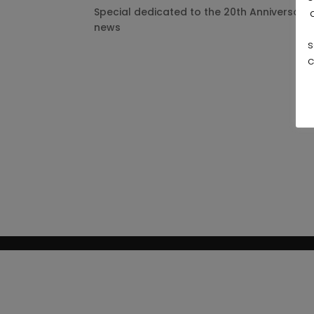
Special dedicated to the 20th Anniversary 
news
s
c