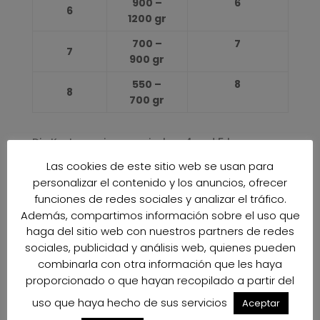
900 –
6
6
1200 gr
700 –
7
7
900 gr
550 –
8
8
700 gr
Die Kartons wiegen zwischen 4 und 5 kg
Las cookies de este sitio web se usan para
PRODUKTIONS
personalizar el contenido y los anuncios, ofrecer
KALENDER
funciones de redes sociales y analizar el tráfico.
Además, compartimos información sobre el uso que
JANUAR
haga del sitio web con nuestros partners de redes
0%
0%
sociales, publicidad y análisis web, quienes pueden
combinarla con otra información que les haya
FEBRUAR
0%
0%
proporcionado o que hayan recopilado a partir del
MÄRZ
uso que haya hecho de sus servicios
Aceptar
0%
0%