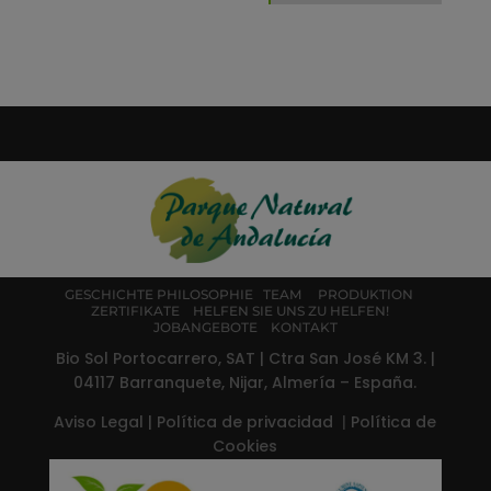
GESCHICHTE
PHILOSOPHIE
TEAM
PRODUKTION
ZERTIFIKATE
HELFEN SIE UNS ZU HELFEN!
JOBANGEBOTE
KONTAKT
Bio Sol Portocarrero, SAT | Ctra San José KM 3. |
04117 Barranquete, Nijar, Almería – España.
Aviso Legal
|
Política de privacidad
|
Política de
Cookies