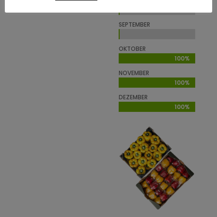
AUGUST
0%
0%
SEPTEMBER
0%
0%
OKTOBER
100%
100%
NOVEMBER
100%
100%
DEZEMBER
100%
100%