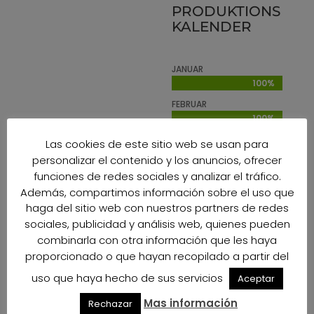
PRODUKTIONS
KALENDER
JANUAR
100%
100%
FEBRUAR
100%
100%
MÄRZ
Las cookies de este sitio web se usan para
100%
100%
personalizar el contenido y los anuncios, ofrecer
APRIL
funciones de redes sociales y analizar el tráfico.
100%
100%
Además, compartimos información sobre el uso que
haga del sitio web con nuestros partners de redes
MAI
sociales, publicidad y análisis web, quienes pueden
100%
100%
combinarla con otra información que les haya
JUNI
proporcionado o que hayan recopilado a partir del
0%
0%
uso que haya hecho de sus servicios
Aceptar
JULI
0%
0%
Mas información
Rechazar