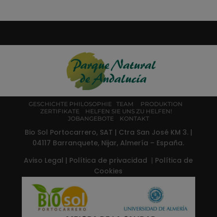
GESCHICHTE
PHILOSOPHIE
TEAM
PRODUKTION
ZERTIFIKATE
HELFEN SIE UNS ZU HELFEN!
JOBANGEBOTE
KONTAKT
Bio Sol Portocarrero, SAT | Ctra San José KM 3. |
04117 Barranquete, Nijar, Almería – España.
Aviso Legal
|
Política de privacidad
|
Política de
Cookies