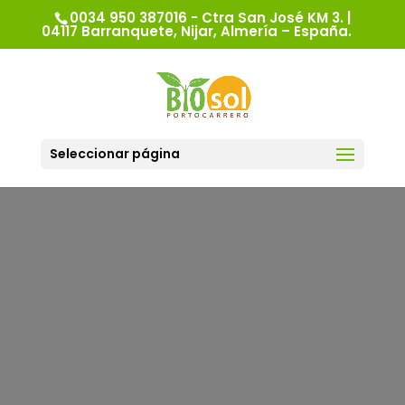
0034 950 387016 - Ctra San José KM 3. |
04117 Barranquete, Nijar, Almería – España.
Seleccionar página
Desde 1999 produciendo y
comercializando productos
hortofrutícolas ecológicos.
Empresa biológica-ecológica ubicada en el
Parque Natural del Cabo de Gata-Níjar,