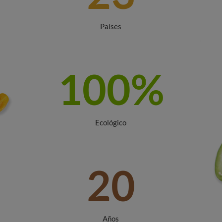
Países
100
%
Ecológico
20
Años