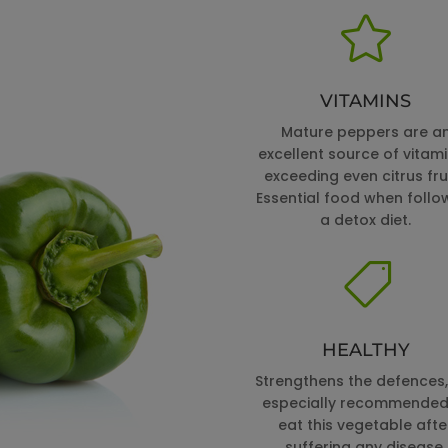

VITAMINS
Mature peppers are a
excellent source of vitami
exceeding even citrus frui
Essential food when follo
a detox diet.

HEALTHY
Strengthens the defences, i
especially recommended
eat this vegetable afte
suffering any disease.