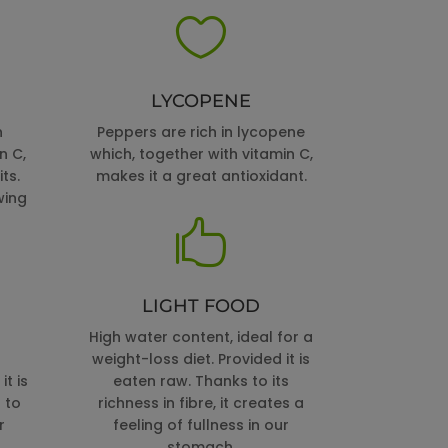

LYCOPENE
n
Peppers are rich in lycopene
n C,
which, together with vitamin C,
ts.
makes it a great antioxidant.
wing

LIGHT FOOD
High water content, ideal for a
weight-loss diet. Provided it is
t is
eaten raw. Thanks to its
 to
richness in fibre, it creates a
r
feeling of fullness in our
stomach.