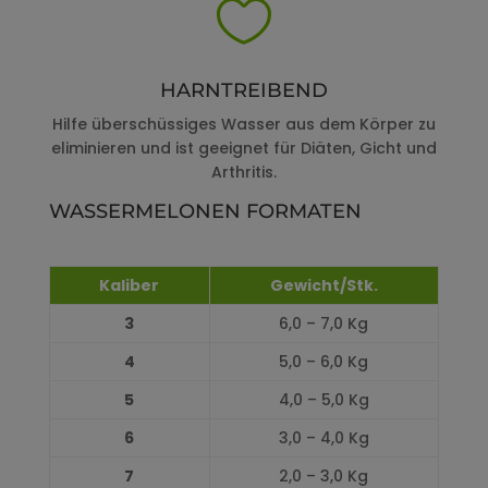

HARNTREIBEND
Hilfe überschüssiges Wasser aus dem Körper zu
eliminieren und ist geeignet für Diäten, Gicht und
Arthritis.
WASSERMELONEN FORMATEN
Kaliber
Gewicht/Stk.
3
6,0 – 7,0 Kg
4
5,0 – 6,0 Kg
5
4,0 – 5,0 Kg
6
3,0 – 4,0 Kg
7
2,0 – 3,0 Kg