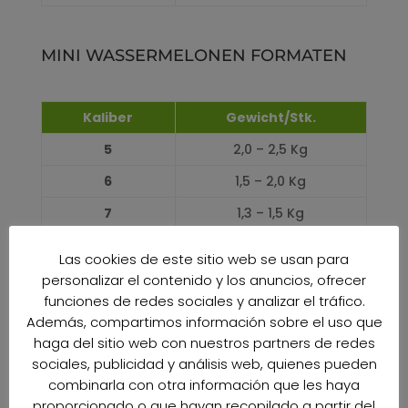
MINI WASSERMELONEN FORMATEN
Kaliber
Gewicht/Stk.
5
2,0 – 2,5 Kg
6
1,5 – 2,0 Kg
7
1,3 – 1,5 Kg
8
1,2 – 1,3 Kg
Las cookies de este sitio web se usan para
9
Bis zu
1,2 Kg
personalizar el contenido y los anuncios, ofrecer
funciones de redes sociales y analizar el tráfico.
Además, compartimos información sobre el uso que
PRODUKTIONSKALENDER
haga del sitio web con nuestros partners de redes
sociales, publicidad y análisis web, quienes pueden
combinarla con otra información que les haya
JANUAR
proporcionado o que hayan recopilado a partir del
0%
0%