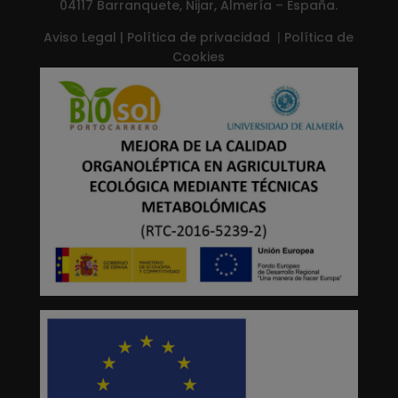
04117 Barranquete, Nijar, Almería – España.
Aviso Legal
|
Política de privacidad
|
Política de
Cookies