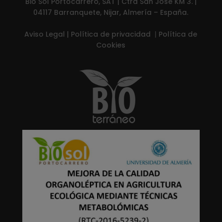
Bio Sol Portocarrero, SAT | Ctra San José KM 3. |
04117 Barranquete, Nijar, Almería – España.
Aviso Legal
|
Política de privacidad
|
Política de
Cookies