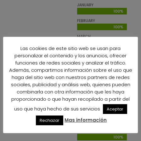
JANUARY
100%
100%
FEBRUARY
100%
100%
MARCH
100%
100%
Las cookies de este sitio web se usan para
APRIL
personalizar el contenido y los anuncios, ofrecer
100%
100%
funciones de redes sociales y analizar el tráfico.
MAY
Además, compartimos información sobre el uso que
100%
100%
haga del sitio web con nuestros partners de redes
JUNE
sociales, publicidad y análisis web, quienes pueden
100%
100%
combinarla con otra información que les haya
proporcionado o que hayan recopilado a partir del
JULY
100%
100%
uso que haya hecho de sus servicios
Aceptar
AUGUST
Mas información
Rechazar
100%
100%
SEPTEMBER
100%
100%